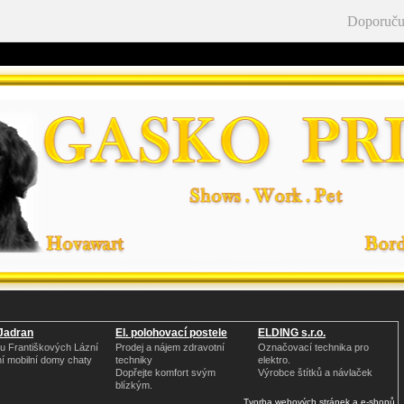
Doporuču
Jadran
El. polohovací postele
ELDING s.r.o.
u Františkových Lázní
Prodej a nájem zdravotní
Označovací technika pro
ní mobilní domy chaty
techniky
elektro.
Dopřejte komfort svým
Výrobce štítků a návlaček
blízkým.
Tvorba webových stránek a e-shopů