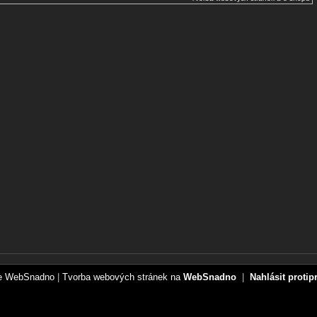
ce WebSnadno
|
Tvorba webových stránek na
WebSnadno
|
Nahlásit protip