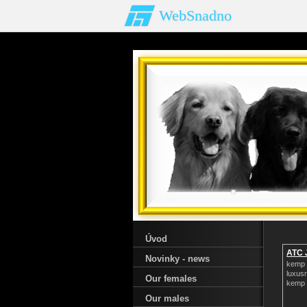
WebSnadno
Úvod
ATC 
Novinky - news
kemp 
luxus
Our females
kemp
Our males