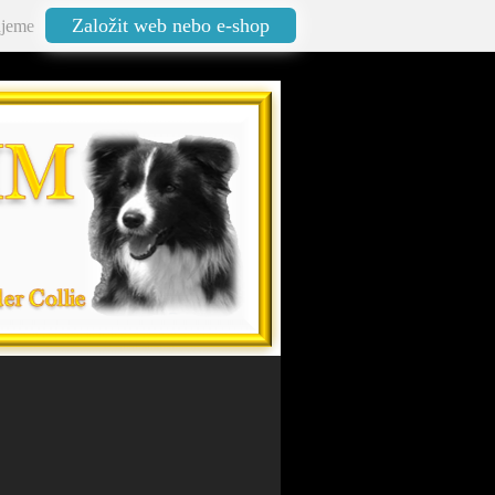
Založit web nebo e-shop
jeme