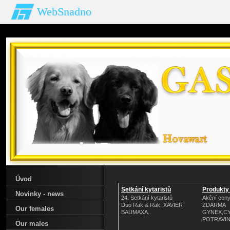
WebSnadno
Úvod
Setkání kytaristů
Produkty 
Novinky - news
24. Setkání kytaristů
Akční ceny
Duo Rak & Rak, XAVIER
ZDARMA
Our females
BAUMAXA..
GYNEX,C
POTRAVIN
Our males