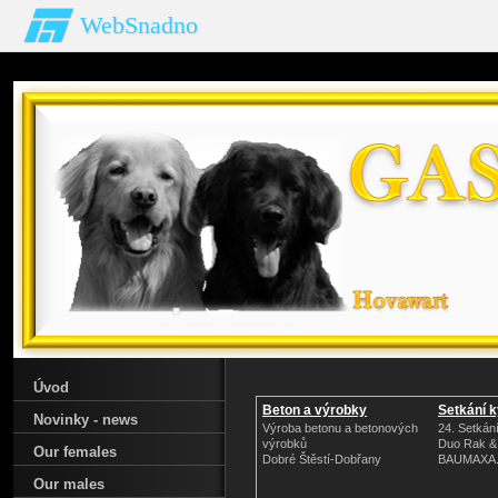
WebSnadno
Úvod
Beton a výrobky
Setkání k
Novinky - news
Výroba betonu a betonových
24. Setkání
výrobků
Duo Rak &
Our females
Dobré Štěstí-Dobřany
BAUMAXA.
Our males