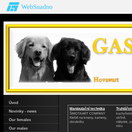
WebSnadno
Úvod
Manipulační technika
Truhlářstv
Novinky - news
ŠIMOTA ART COMPANY
kuchyňské 
Kleště na kmeny, kameny,
skříně,
Our females
obrubníky
nábytek, s
míru
Our males