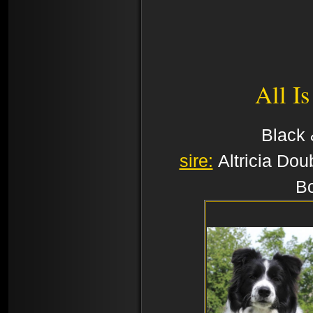
All I
Black 
sire:
Altricia Do
Bo