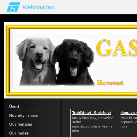
WebSnadno
Úvod
Truhlářství - Stolařství
doprava +
Novinky - news
kuchyňské linky, vestavěné
Milan Kříst
skříně,
doprava val
Our females
nábytek, schodiště, vše na
ruka
míru
Our males